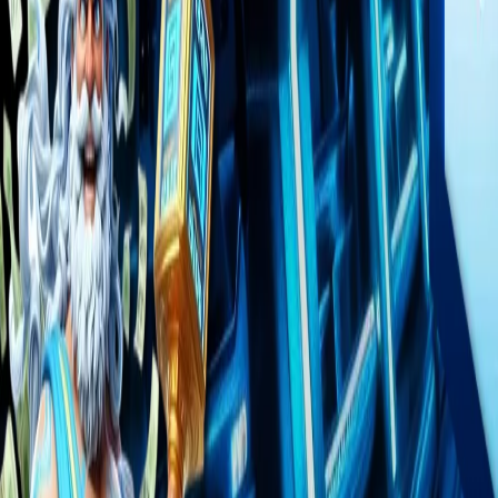
44
Hidung Bel
Meja - Arj
45
Udang ke
46
Langit
47
Tanah
48
Gula
49
Obat
50
Ahli Nujum
51
Air Gripe
52
Air Panas
53
Alat Tulis 