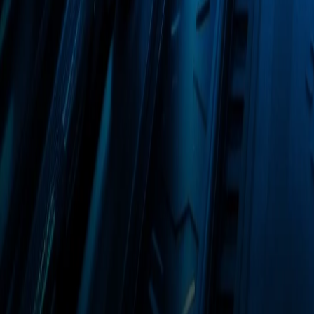
103
Batu Nisa
104
Tiang Kap
105
Tertabrak
106
Terong
107
Termos
108
Terlangga
109
Terlangga
110
Terlangga
111
Terhalang
112
Terhalang
113
Bawang
114
Bayar Paja