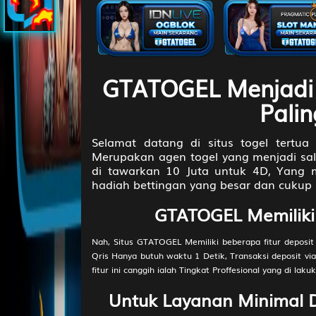
26
Putri Raja
Gampang
Engsel - D
Menang dan
Pasti Bayar
100 %
27
Si Ceroboh
16-08-2025
Gedung Bi
GTATOGEL Menjadi S
22:49:28
Slot777:
Pali
28
Anak Sakti
Situs Slot
Sepatu - R
Gacor
Selamat datang di situs togel tertua
GTATOGEL
Merupakan agen togel yang menjadi sala
Gampang
di tawarkan 10 Juta untuk 4D, Yang me
29
Penari - C
Menang
hadiah bettingan yang besar dan cuku
Sekolahan -
18-06-2025
20:10:41
GTATOGEL Memiliki F
JADWAL
30
Penjual Da
MAINTENANCE
Sendok - K
Nah, Situs GTATOGEL Memiliki beberapa fitur deposit 
GTATOGEL
Qris Hanya butuh waktu 1 Detik, Transaksi deposit v
08-05-2025
fitur ini canggih ialah Tingkat Proffesional yang di lak
31
Pemburu - 
19:13:57
Baju - Pan
Untuk Layanan Minimal 
LINK
PERMAINAN