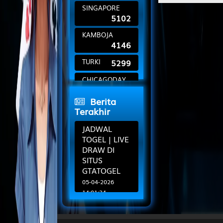
CHICAGONIGHT
0588
9
Istri Sejati
Mobil - Se
CHINA
3017
FUJIAN 12
10
Peti Mati 
2737
Arjuna da
FUJIAN 15
8434
11
Raja - Nag
Berita
Samiaji
Terakhir
JADWAL
12
Wanita Can
TOGEL | LIVE
Bubuk - Ot
DRAW DI
SITUS
GTATOGEL
13
Ahli Nujum 
05-04-2026
Abiyasa
14:01:34
GTATOGEL |
14
Orang Buta 
daftar situs
Destarata