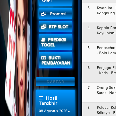
Kami
3
Kwan Im - 
Kangkung -
Promosi
RTP SLOT
4
Kepala Ram
Kayu Manis
PREDIKSI
TOGEL
5
Penasehat 
- Bola Lam
BUKTI
PEMBAYARAN
6
Penjaga Pin
- Keris - P
DAFTAR
7
Orang Saki
Surat - N
Hasil
Terakhir
8
Pelacur Ke
08 Agustus 2026
Srikaya - 