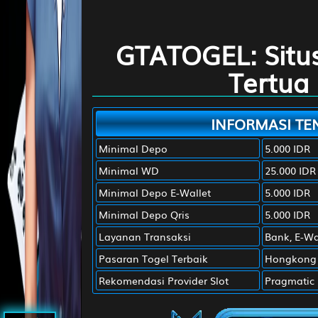
togel online
terbaik
indonesia #1
15
Pendeta Wa
GTATOGEL: Situs
05-11-2025
Manggis -
23:03:59
Tertua 
Selamat
Datang Di
16
Orang Bong
Situs Togel
Anggur - B
INFORMASI TE
Online Bebas
Invest
Minimal Depo
5.000 IDR
17
Penolong - 
09-09-2025
Minimal WD
25.000 IDR
18:14:44
INFO HADIAH
Minimal Depo E-Wallet
5.000 IDR
TOGEL FULL
18
Putri Raja
Minimal Depo Qris
5.000 IDR
GTATOGEL
Engsel - D
30-08-2025
Layanan Transaksi
Bank, E-Wal
21:23:55
Pasaran Togel Terbaik
Hongkong L
19
Kekasih - 
live rtp gta
Bemo - Na
togel gacor
Rekomendasi Provider Slot
Pragmatic 
28-08-2025
17:41:49
20
Pahlawan -